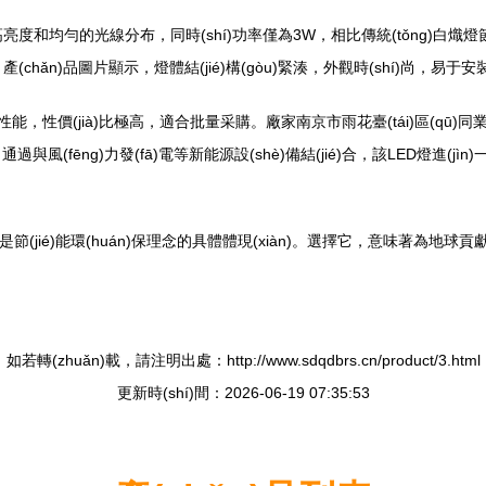
亮度和均勻的光線分布，同時(shí)功率僅為3W，相比傳統(tǒng)白熾燈節(ji
。產(chǎn)品圖片顯示，燈體結(jié)構(gòu)緊湊，外觀時(shí)尚，易
能，性價(jià)比極高，適合批量采購。廠家南京市雨花臺(tái)區(qū)同業(
風(fēng)力發(fā)電等新能源設(shè)備結(jié)合，該LED燈進(jìn)一步
節(jié)能環(huán)保理念的具體體現(xiàn)。選擇它，意味著為地球貢
如若轉(zhuǎn)載，請注明出處：http://www.sdqdbrs.cn/product/3.html
更新時(shí)間：2026-06-19 07:35:53