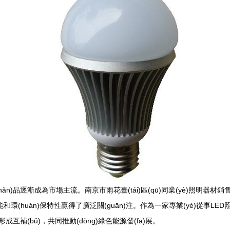
chǎn)品逐漸成為市場主流。南京市雨花臺(tái)區(qū)同業(yè)照明器
能和環(huán)保特性贏得了廣泛關(guān)注。作為一家專業(yè)從事LED
形成互補(bǔ)，共同推動(dòng)綠色能源發(fā)展。