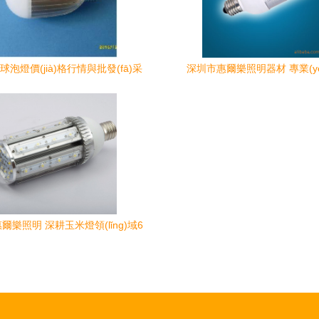
D球泡燈價(jià)格行情與批發(fā)采
深圳市惠爾樂照明器材 專業(y
購指南
(yīng)多樣化LED節(jié)
爾樂照明 深耕玉米燈領(lǐng)域6
yè)供應(yīng)e40/e27接口多功
率LED燈具