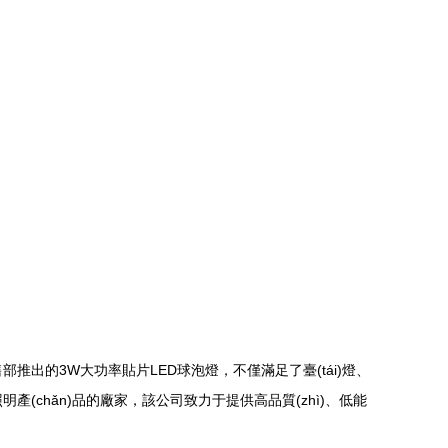
材銷售部推出的3W大功率貼片LED球泡燈，不僅滿足了臺(tái)燈、
照明產(chǎn)品的廠家，該公司致力于提供高品質(zhì)、低能