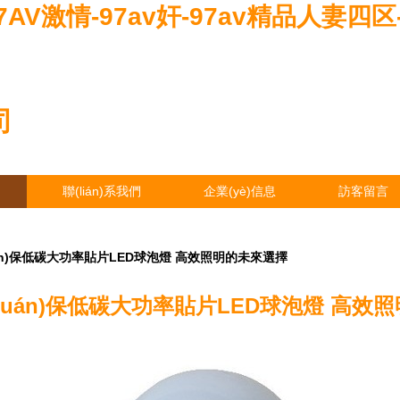
97AV激情-97av奸-97av精品人妻四区
司
聯(lián)系我們
企業(yè)信息
訪客留言
huán)保低碳大功率貼片LED球泡燈 高效照明的未來選擇
環(huán)保低碳大功率貼片LED球泡燈 高