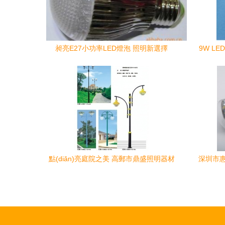
昶亮E27小功率LED燈泡 照明新選擇
9W LE
點(diǎn)亮庭院之美 高郵市鼎盛照明器材
深圳市惠
廠優(yōu)質(zhì)庭院燈訂購指南
年，專業(