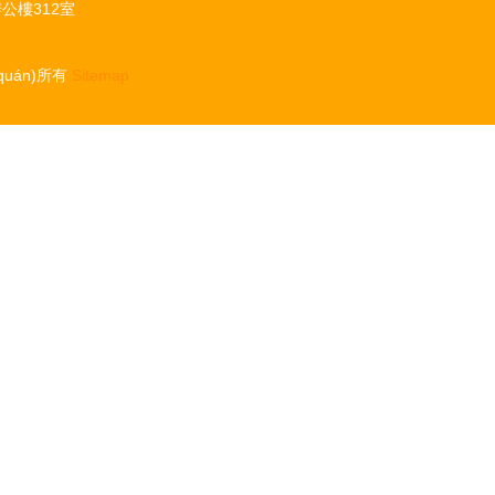
公樓312室
quán)所有
Sitemap