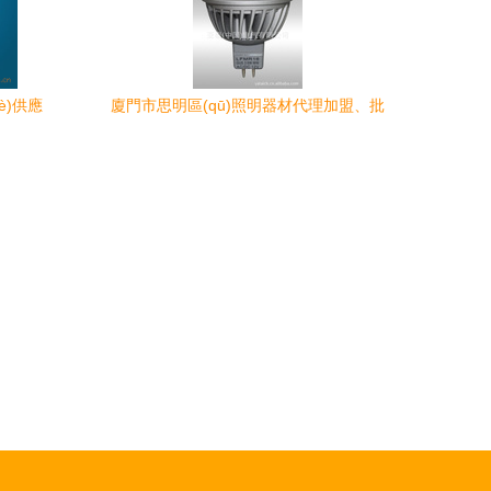
è)供應
廈門市思明區(qū)照明器材代理加盟、批
能燈飾
發(fā)與供應(yīng)一站式商機(jī)解析