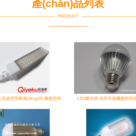
產(chǎn)品列表
PRODUCT
----------------
ng)高效照明新風(fēng)尚 國惠照明
LED聚光燈 深圳市惠爾樂照明
835高亮5W橫插燈深度解析
(nèi)貿(mào)部）產(chǎn)