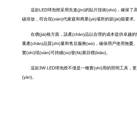
這款LED球泡燈采用先進(jìn)的貼片技術(shù)，確保了高
碳排放，符合現(xiàn)代家庭和商業(yè)場所的節(jié)能要求
在價(jià)格方面，該產(chǎn)品以合理的成本提供卓越的性
重產(chǎn)品質(zhì)量和售后服務(wù)，確保用戶使用無憂。通過與
實(shí)現(xiàn)可持續(xù)發(fā)展目標(biāo)。
這款3W LED球泡燈不僅是一種實(shí)用的照明工具，更是
(yàn)。