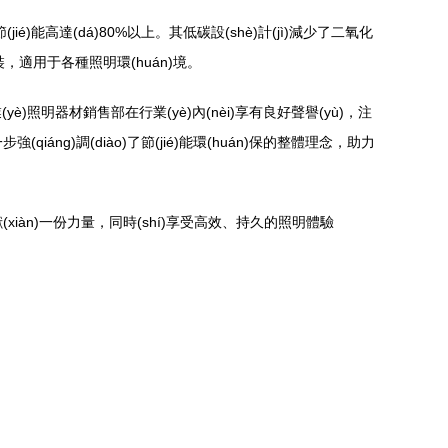
é)能高達(dá)80%以上。其低碳設(shè)計(jì)減少了二氧化
于安裝，適用于各種照明環(huán)境。
yè)照明器材銷售部在行業(yè)內(nèi)享有良好聲譽(yù)，注
強(qiáng)調(diào)了節(jié)能環(huán)保的整體理念，助力
獻(xiàn)一份力量，同時(shí)享受高效、持久的照明體驗