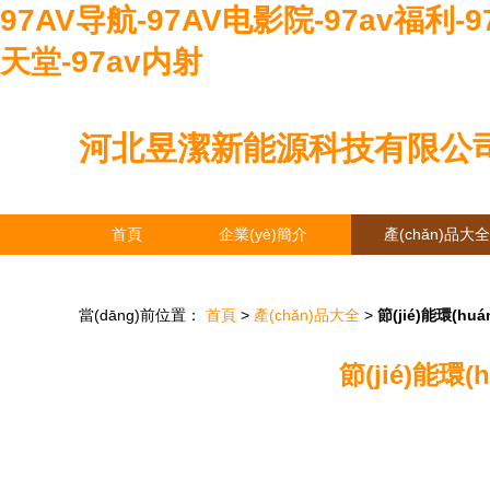
97AV导航-97AV电影院-97av福利-
天堂-97av内射
河北昱潔新能源科技有限公
首頁
企業(yè)簡介
產(chǎn)品大全
當(dāng)前位置：
首頁
>
產(chǎn)品大全
>
節(jié)能環(
節(jié)能