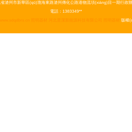
省滄州市新華區(qū)渤海東路滄州傳化公路港物流項(xiàng)目一期行政辦
電話：1383349**
www.sdqdbrs.cn
照明器材
河北昱潔新能源科技有限公司
照明器材
版權(