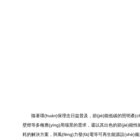
隨著環(huán)保理念日益普及，節(jié)能低碳的照明產(
壁燈等多種應(yīng)用場景的需求，還以其出色的節(jié)能性
耗的解決方案，與風(fēng)力發(fā)電等可再生能源設(shè)備