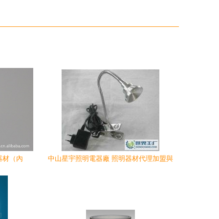
器材（內
中山星宇照明電器廠 照明器材代理加盟與
品全解析
風(fēng)力發(fā)電設(shè)備一體化解決
方案