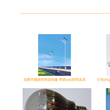
高郵市國德照明器材廠 專業(yè)照明器具
引領(lǐ
生產(chǎn)供應(yīng)商
2