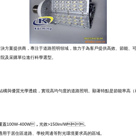
方案提供商，專注于道路照明領域，致力于為客戶提供高效、節能、
設計院及采購單位進行科學選型。
構與優質光學透鏡，實現高均勻度的道路照明。顯著特點是節能率高（相
覆蓋100W-400W，光效>150lm/W。
，適用于居住區道路、學校周邊等對光環境要求高的區域。