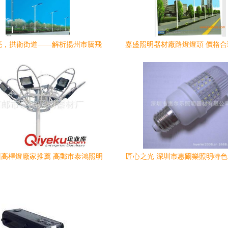
亮，拱衛街道——解析揚州市騰飛
嘉盛照明器材廠路燈燈頭 價格
器材內江分公司091/092系列單
之選與風力發電新方案
臂燈
高桿燈廠家推薦 高郵市泰鴻照明
匠心之光 深圳市惠爾樂照明特色
注LED戶外照明與太陽能路燈制造
燈點亮家居生活