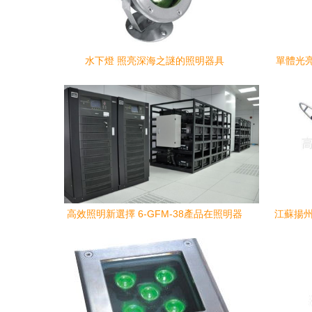
水下燈 照亮深海之謎的照明器具
單體光
鋼桿照明
高效照明新選擇 6-GFM-38產品在照明器
江蘇揚州
具中的應用解析
——專