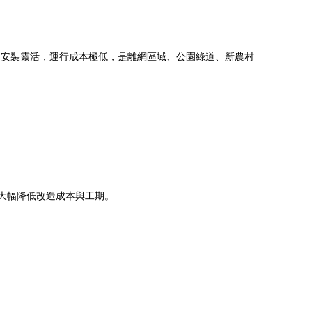
，安裝靈活，運行成本極低，是離網區域、公園綠道、新農村
幅降低改造成本與工期。