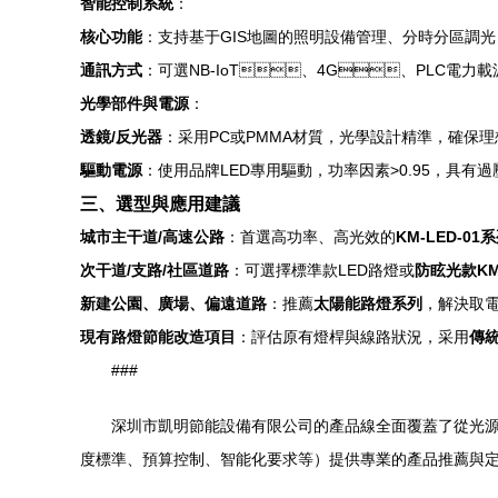
智能控制系統
：
核心功能
：支持基于GIS地圖的照明設備管理、分時分區調
通訊方式
：可選NB-IoT、4G、PLC電力載
光學部件與電源
：
透鏡/反光器
：采用PC或PMMA材質，光學設計精準，
驅動電源
：使用品牌LED專用驅動，功率因素>0.95，具
三、選型與應用建議
城市主干道/高速公路
：首選高功率、高光效的
KM-LED-01
次干道/支路/社區道路
：可選擇標準款LED路燈或
防眩光款KM-
新建公園、廣場、偏遠道路
：推薦
太陽能路燈系列
，解決取電
現有路燈節能改造項目
：評估原有燈桿與線路狀況，采用
傳
###
深圳市凱明節能設備有限公司的產品線全面覆蓋了從光源、燈
度標準、預算控制、智能化要求等）提供專業的產品推