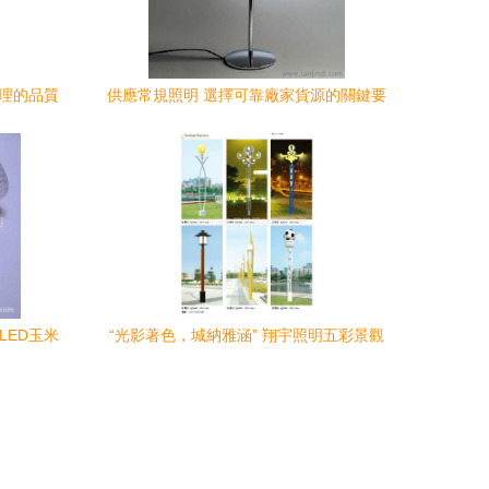
合理的品質
供應常規照明 選擇可靠廠家貨源的關鍵要
素與優勢分析
LED玉米
“光影著色，城納雅涵” 翔宇照明五彩景觀
燈點亮城市的夜晚視界