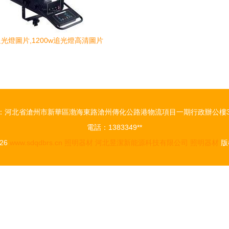
w追光燈圖片,1200w追光燈高清圖片
京鑫銳琦燈光器材銷售中心,
：河北省滄州市新華區渤海東路滄州傳化公路港物流項目一期行政辦公樓3
電話：1383349**
026
www.sdqdbrs.cn
照明器材
河北昱潔新能源科技有限公司
照明器材
版