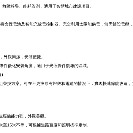
障報警、能耗監測，適用于智慧城市建設項目。
環壽命鋰電池及智能充放電控制器。完全利用太陽能供電，無需鋪設電纜
，外觀簡潔，安裝便捷。
照條件優化安裝角度，適用于光照條件復雜的區域。
造）
替換方案。可在不更換原有燈殼和電纜的情況下，實現快速節能改造，大
力強，外觀美觀。
米至15米不等，可根據道路寬度和照明標準定制。