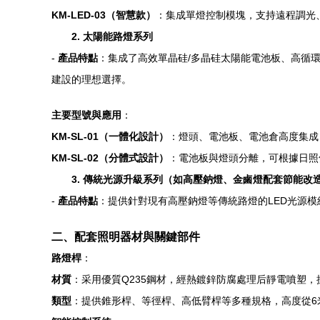
KM-LED-03（智慧款）
：集成單燈控制模塊，支持遠程調光、故
2. 太陽能路燈系列
-
產品特點
：集成了高效單晶硅/多晶硅太陽能電池板、高循
建設的理想選擇。
主要型號與應用
：
KM-SL-01（一體化設計）
：燈頭、電池板、電池倉高度集成
KM-SL-02（分體式設計）
：電池板與燈頭分離，可根據日
3. 傳統光源升級系列（如高壓鈉燈、金鹵燈配套節能改
-
產品特點
：提供針對現有高壓鈉燈等傳統路燈的LED光源模組
二、配套照明器材與關鍵部件
路燈桿
：
材質
：采用優質Q235鋼材，經熱鍍鋅防腐處理后靜電噴塑，抗腐蝕能
類型
：提供錐形桿、等徑桿、高低臂桿等多種規格，高度從6