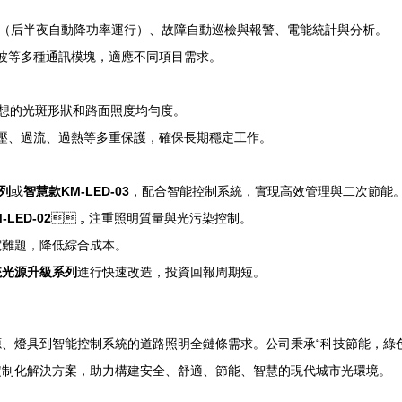
光（后半夜自動降功率運行）、故障自動巡檢與報警、電能統計與分析。
波等多種通訊模塊，適應不同項目需求。
確保理想的光斑形狀和路面照度均勻度。
有過壓、過流、過熱等多重保護，確保長期穩定工作。
系列
或
智慧款KM-LED-03
，配合智能控制系統，實現高效管理與二次節能
LED-02
，注重照明質量與光污染控制。
難題，降低綜合成本。
統光源升級系列
進行快速改造，投資回報周期短。
具到智能控制系統的道路照明全鏈條需求。公司秉承“科技節能，綠色照明
薦與定制化解決方案，助力構建安全、舒適、節能、智慧的現代城市光環境。